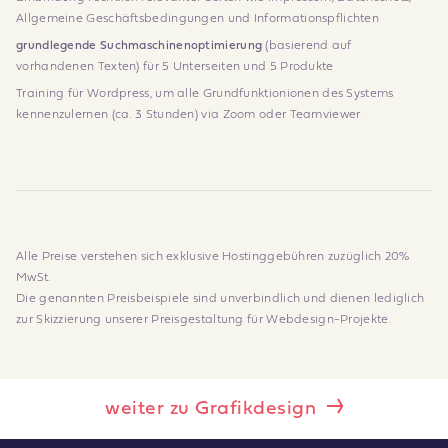
Allgemeine Geschäftsbedingungen und Informationspflichten
grundlegende Suchmaschinenoptimierung
(basierend auf
vorhandenen Texten) für 5 Unterseiten und 5 Produkte
Training für Wordpress, um alle Grundfunktionionen des Systems
kennenzulernen (ca. 3 Stunden) via Zoom oder Teamviewer
Alle Preise verstehen sich exklusive Hostinggebühren zuzüglich 20%
MwSt.
Die genannten Preisbeispiele sind unverbindlich und dienen lediglich
zur Skizzierung unserer Preisgestaltung für Webdesign-Projekte.
weiter zu Grafikdesign