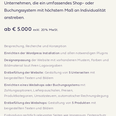
Unternehmen, die ein umfassendes Shop- oder
Buchungs­system mit höchstem Maß an Individualität
anstreben.
ab € 5.000
exkl. 20% MwSt.
Besprechung, Recherche und Konzeption
Einrichten der Wordpress Installation
und allen notwendigen Plugins
Designanpassung
der Website mit vorhandenen Mustern, Farben und
Bildmaterial laut Ihren Logovorgaben
Erstbefüllung der Website:
Gestaltung von
5 Unterseiten
mit
beigestellten Texten und Bildern
Einrichten eines Webshops oder Buchungssystems
mit
Zahlungsoptionen, Lieferpauschalen, Preisen,
Produktkategorien, Umsatzsteuern, automatischer Rechnungslegung
Erstbefüllung des Webshops:
Gestaltung von
5 Produkten
mit
beigestellten Texten und Bildern
Einbindung rechtlich relevanter Seiten wie Impressum, Datenschutz,