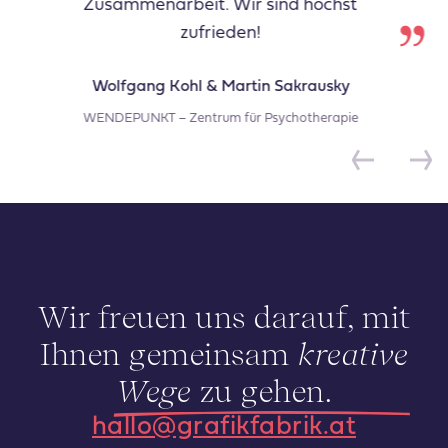
t
schnell und klar gelöst. Die
Zusammenarbeit war geprägt vo
Verlässlichkeit, Flexibilität und ech
Engagement – fachlich wie menschli
e
Mag. pharm. Margit Molterer
Unsere Sonnenschein Apotheke
Wir freuen uns darauf, mit
Ihnen gemeinsam
kreative
Wege
zu gehen.